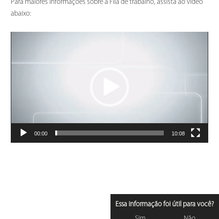
Para maiores informações sobre a Fila de trabalho, assista ao vídeo
abaixo:
Tocador
de
vídeo
00:00
10:08
Essa informação foi útil para você?
Sim
Não