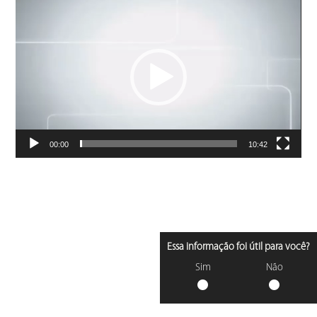
Tocador
de
vídeo
00:00
10:42
Essa informação foi útil para você?
Sim
Não